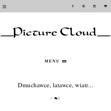
≡
MENU
Dmuchawce, latawce, wiatr...
/
1