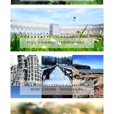
PULA, STOKROTKI I PIERWIOSNKI...
#BESTNINE2017 CZYLI 9 NAJLEPSZYCH
ZDJĘĆ Z MOJEGO INSTAGRAMA