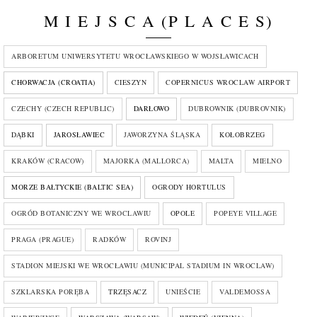
M I E J S C A (P L A C E S)
ARBORETUM UNIWERSYTETU WROCŁAWSKIEGO W WOJSŁAWICACH
CHORWACJA (CROATIA)
CIESZYN
COPERNICUS WROCLAW AIRPORT
CZECHY (CZECH REPUBLIC)
DARŁOWO
DUBROWNIK (DUBROVNIK)
DĄBKI
JAROSŁAWIEC
JAWORZYNA ŚLĄSKA
KOŁOBRZEG
KRAKÓW (CRACOW)
MAJORKA (MALLORCA)
MALTA
MIELNO
MORZE BAŁTYCKIE (BALTIC SEA)
OGRODY HORTULUS
OGRÓD BOTANICZNY WE WROCLAWIU
OPOLE
POPEYE VILLAGE
PRAGA (PRAGUE)
RADKÓW
ROVINJ
STADION MIEJSKI WE WROCŁAWIU (MUNICIPAL STADIUM IN WROCLAW)
SZKLARSKA PORĘBA
TRZĘSACZ
UNIEŚCIE
VALDEMOSSA