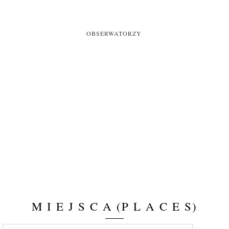
OBSERWATORZY
M I E J S C A (P L A C E S)