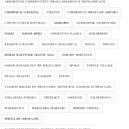
ARBORETUM UNIWERSYTETU WROCŁAWSKIEGO W WOJSŁAWICACH
CHORWACJA (CROATIA)
CIESZYN
COPERNICUS WROCLAW AIRPORT
CZECHY (CZECH REPUBLIC)
DARŁOWO
DUBROWNIK (DUBROVNIK)
DĄBKI
JAROSŁAWIEC
JAWORZYNA ŚLĄSKA
KOŁOBRZEG
KRAKÓW (CRACOW)
MAJORKA (MALLORCA)
MALTA
MIELNO
MORZE BAŁTYCKIE (BALTIC SEA)
OGRODY HORTULUS
OGRÓD BOTANICZNY WE WROCLAWIU
OPOLE
POPEYE VILLAGE
PRAGA (PRAGUE)
RADKÓW
ROVINJ
STADION MIEJSKI WE WROCŁAWIU (MUNICIPAL STADIUM IN WROCLAW)
SZKLARSKA PORĘBA
TRZĘSACZ
VALDEMOSSA
UNIEŚCIE
WABIERZYCE
WARSZAWA (WARSAW)
WIEDEŃ (VIENNA)
WROCŁAW (WROCLAW)